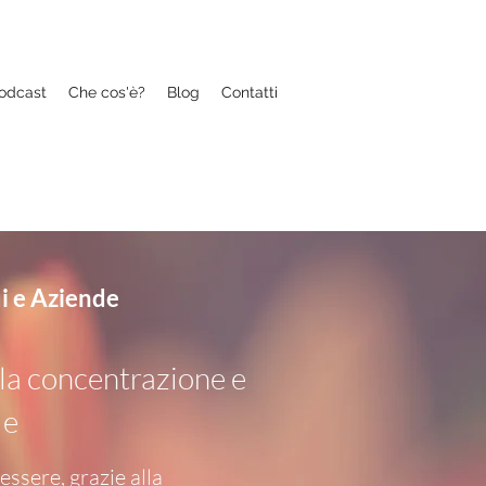
odcast
Che cos'è?
Blog
Contatti
i e Aziende
e la concentrazione e
le
ssere, grazie alla