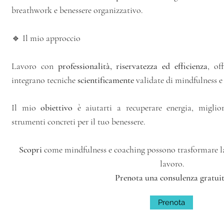
breathwork e benessere organizzativo.
🔹 Il mio approccio
Lavoro con
professionalità, riservatezza ed efficienza
, of
integrano tecniche
scientificamente
validate di mindfulness e
Il mio
obiettivo
è aiutarti a recuperare energia, miglior
strumenti concreti per il tuo benessere.
Scopri
come mindfulness e coaching possono trasformare la 
lavoro.
Prenota una consulenza gratuit
Prenota