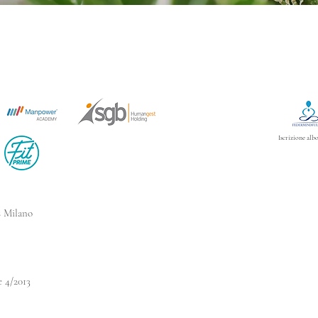
Iscrizione alb
s Milano
e 4/2013