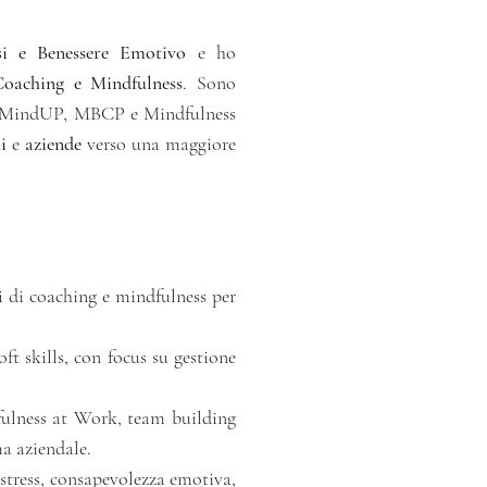
si e Benessere Emotivo
e ho
Coaching e Mindfulness
. Sono
ng, MindUP, MBCP e Mindfulness
i
e
aziende
verso una maggiore
i di coaching e mindfulness per
t skills, con focus su gestione
lness at Work, team building
ma aziendale.
stress, consapevolezza emotiva,