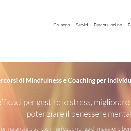
Chi sono
Servizi
Percorsi online
P
rcorsi di Mindfulness e Coaching per Individu
fficaci per gestire lo stress, migliorar
potenziare il benessere menta
forma ansia e stress in un’esperienza di maggiore bene