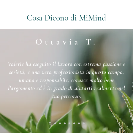
Cosa Dicono di MiMind
Ottavia T.
Valerie ha eseguito il lavoro con estrema passione e
serietà, è una vera professionista in questo campo,
umana e responsabile, conosce molto bene
l'argomento ed è in grado di aiutarti realmente nel
tuo percorso.