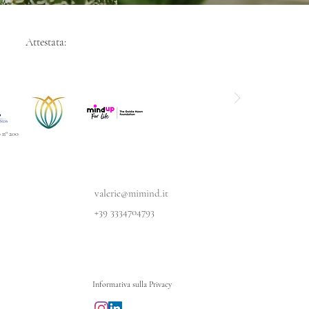
Attestata:
o n° 200
valerie@mimind.it
+39 3334704793
Informativa sulla Privacy