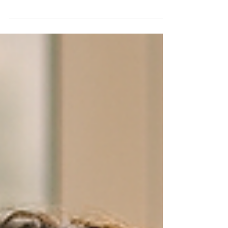
Vuoi iniziare e concludere la giornata con più
energia mentale e serenità? Scopri due frasi
semplici ma potenti che, secondo le
neuroscienze, aiutano ad allenare il pensiero
positivo e a ridurre lo stress.