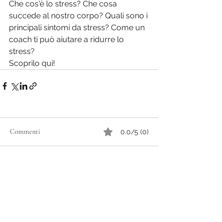
Che cos'è lo stress? Che cosa 
succede al nostro corpo? Quali sono i 
principali sintomi da stress? Come un 
coach ti può aiutare a ridurre lo 
stress? 
Scoprilo qui!
Commenti
0.0/5 (0)
Commenta e valuta...
MiMind di Valerie Geerts
Coaching & Corporate Training Mindfulness Milano