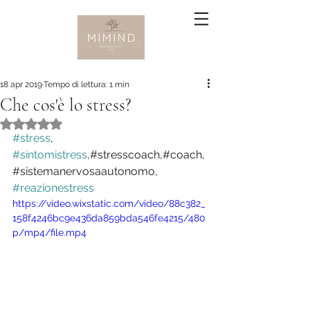
18 apr 2019
Tempo di lettura: 1 min
Che cos'è lo stress?
Valutazione NaN stelle su 5.
#stress
, 
#sintomistress
,#stresscoach,#coach,
#sistemanervosaautonomo, 
#reazionestress
https://video.wixstatic.com/video/88c382_
158f4246bc9e436da859bda546fe4215/480
p/mp4/file.mp4