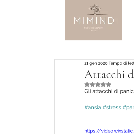
21 gen 2020
Tempo di lett
Attacchi d
Valutazione NaN st
Gli attacchi di pan
#ansia
#stress
#pa
https://video.wixst