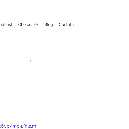
odcast
Che cos'è?
Blog
Contatti
/360p/mp4/file.m