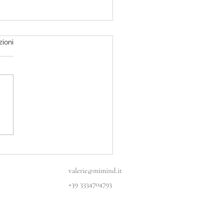
zioni
valerie@mimind.it
+39 3334704793