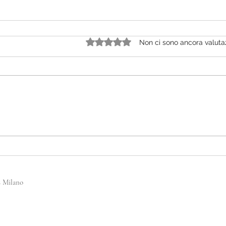
Valutazione 0 stelle su 5.
Non ci sono ancora valuta
s Milano