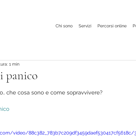
Chi sono
Servizi
Percorsi online
P
ura: 1 min
i panico
elle su 5.
ico.. che cosa sono e come sopravvivere?
nico
atic.com/video/88c382_783b7c209df3459daef530417cf5618c