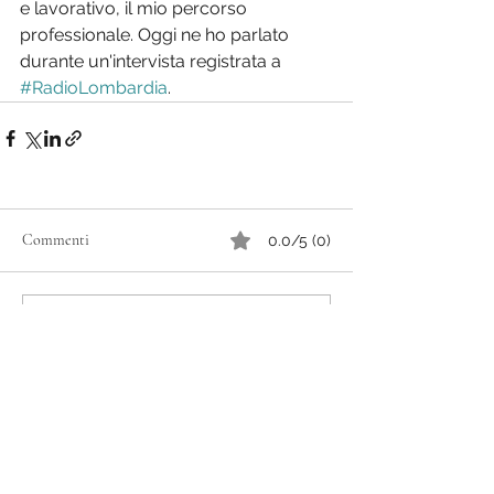
e lavorativo, il mio percorso 
professionale. Oggi ne ho parlato 
durante un'intervista registrata a 
#RadioLombardia
.
Commenti
0.0/5 (0)
Commenta e valuta...
MiMind di Valerie Geerts
Coaching & Corporate Training Mindfulness Milano
valerie@mimind.it
+39 3334704793