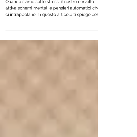
Liberare la Mente dai Circuiti dello
Stress
Quando siamo sotto stress, il nostro cervello
attiva schemi mentali e pensieri automatici che
ci intrappolano. In questo articolo ti spiego cosa
succede alla tua mente nei momenti difficili e
come iniziare, con piccoli passi, a lasciar andare
ciò che ti appesantisce.