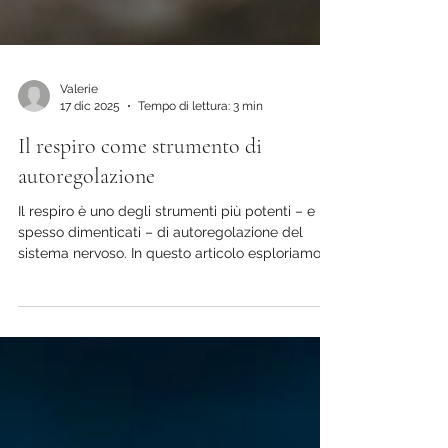
Valerie
17 dic 2025
Tempo di lettura: 3 min
Il respiro come strumento di
autoregolazione
Il respiro è uno degli strumenti più potenti – e
spesso dimenticati – di autoregolazione del
sistema nervoso. In questo articolo esploriamo
come la respirazione influenzi stress, energia e
presenza, introducendo l’indice MARIC e
semplici esercizi pratici per calmare o attivare il
corpo in modo consapevole. Un invito ad
ascoltare ciò che il corpo sa già.