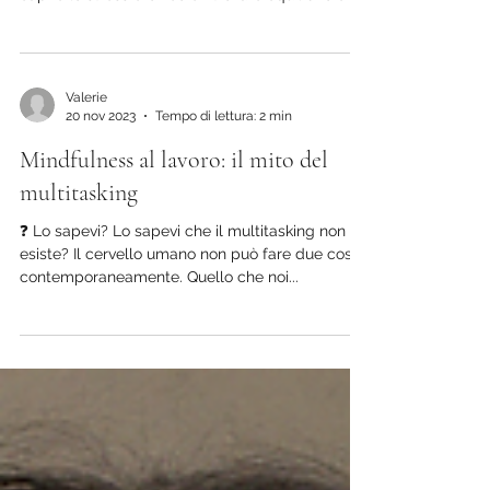
Burnout: quando il corpo dice basta
Scopri cos'è il burnout, i segnali da riconoscere e
come guarire davvero. Un articolo completo per
capire lo stress cronico e ritrovare equilibrio e
benessere.
Valerie
20 nov 2023
Tempo di lettura: 2 min
Mindfulness al lavoro: il mito del
multitasking
❓ Lo sapevi? Lo sapevi che il multitasking non
esiste? Il cervello umano non può fare due cose
contemporaneamente. Quello che noi...