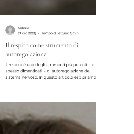
Valerie
17 dic 2025
Tempo di lettura: 3 min
Il respiro come strumento di
autoregolazione
Il respiro è uno degli strumenti più potenti – e
spesso dimenticati – di autoregolazione del
sistema nervoso. In questo articolo esploriamo
come la respirazione influenzi stress, energia e
presenza, introducendo l’indice MARIC e
semplici esercizi pratici per calmare o attivare il
corpo in modo consapevole. Un invito ad
ascoltare ciò che il corpo sa già.